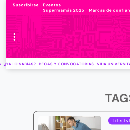
Suscribirse
Eventos
Supermamás 2025
Marcas de confia
S
¿YA LO SABÍAS?
BECAS Y CONVOCATORIAS
VIDA UNIVERSIT
TAG
Lifesty