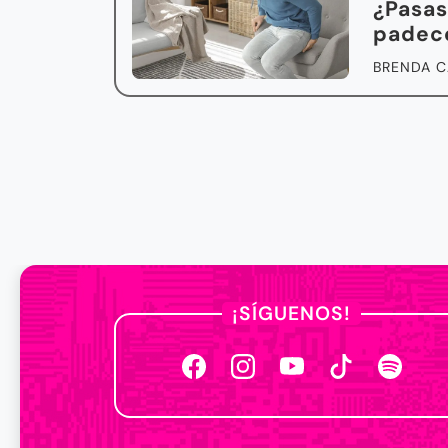
¿Pasas
padece
BRENDA C
¡SÍGUENOS!