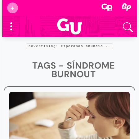
Suscribirse
+
Eventos
Supermamás
2025
Marcas de
confianza
2025
advertising:
Esperando anuncio...
Foro salud
2025
TAGS - SÍNDROME
BURNOUT