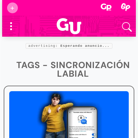
Suscribirse
+
Eventos
Supermamás
2025
Marcas de
confianza
2025
advertising:
Esperando anuncio...
Foro salud
2025
TAGS - SINCRONIZACIÓN
LABIAL