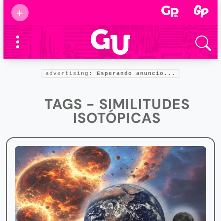
Suscribirse
+
Eventos
Supermamás
2025
Marcas de
confianza
2025
advertising:
Esperando anuncio...
Foro salud
2025
TAGS - SIMILITUDES
ISOTÓPICAS