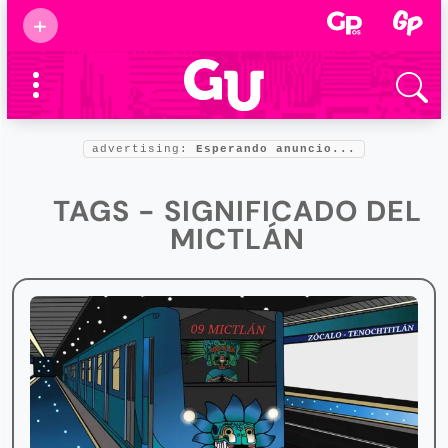
Suscribirse
+
Eventos
Supermamás
2025
Marcas de
confianza
2025
advertising:
Esperando anuncio...
Foro salud
2025
TAGS - SIGNIFICADO DEL
MICTLÁN