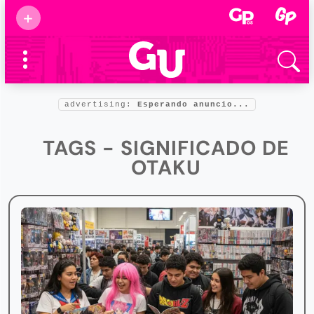
Suscribirse
+
Eventos
Supermamás
2025
Marcas de
confianza
2025
advertising:
Esperando anuncio...
Foro salud
2025
TAGS - SIGNIFICADO DE
OTAKU