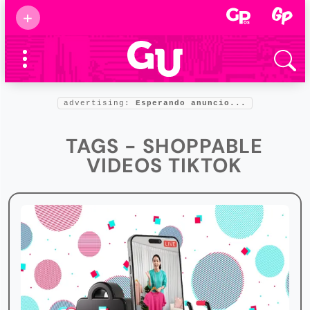
Suscribirse
+
Eventos
Supermamás
2025
Marcas de
confianza
2025
advertising:
Esperando anuncio...
Foro salud
2025
TAGS - SHOPPABLE
VIDEOS TIKTOK