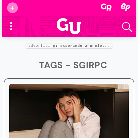
Suscribirse
+
Eventos
Supermamás
2025
Marcas de
confianza
2025
advertising:
Esperando anuncio...
Foro salud
2025
TAGS - SGIRPC