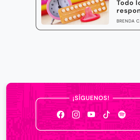
Todo l
respo
BRENDA C
¡SÍGUENOS!