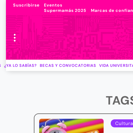
Suscribirse
Eventos
Supermamás 2025
Marcas de confia
S
¿YA LO SABÍAS?
BECAS Y CONVOCATORIAS
VIDA UNIVERSIT
TAG
Cultura