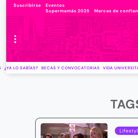
Suscribirse
Eventos
Supermamás 2025
Marcas de confia
S
¿YA LO SABÍAS?
BECAS Y CONVOCATORIAS
VIDA UNIVERSIT
TAG
Lifesty