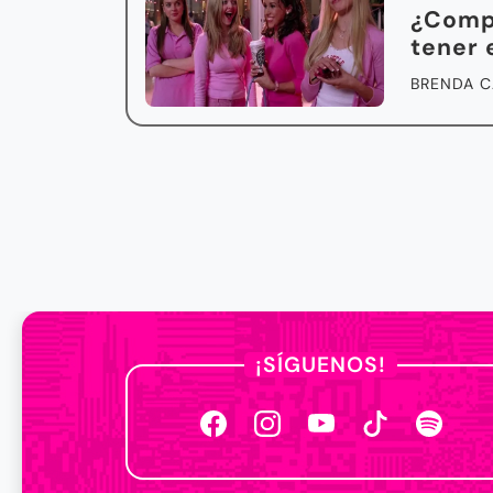
¿Compi
tener 
BRENDA C
¡SÍGUENOS!