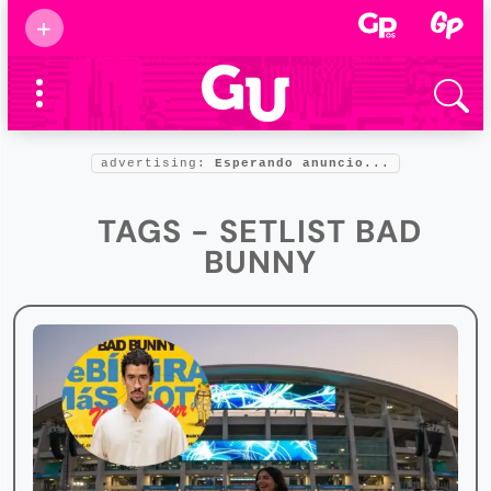
Suscribirse
+
Eventos
Supermamás
2025
Marcas de
confianza
2025
advertising:
Esperando anuncio...
Foro salud
2025
TAGS - SETLIST BAD
BUNNY