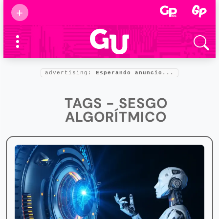
Suscribirse
+
Eventos
Supermamás
2025
Marcas de
confianza
2025
advertising:
Esperando anuncio...
Foro salud
2025
TAGS - SESGO
ALGORÍTMICO