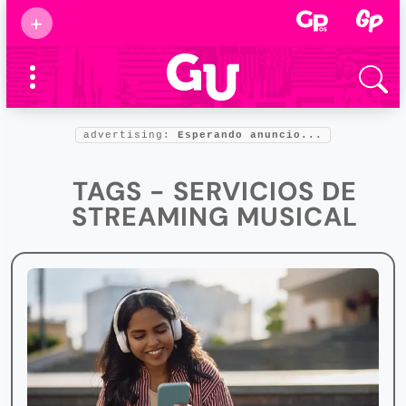
Suscribirse
+
Eventos
Supermamás
2025
Marcas de
confianza
2025
advertising:
Esperando anuncio...
Foro salud
2025
TAGS - SERVICIOS DE
STREAMING MUSICAL