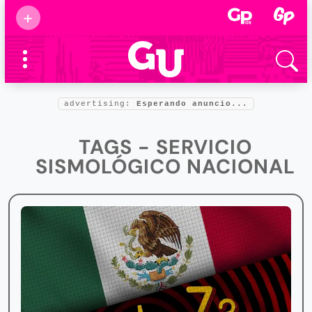
Suscribirse
+
Eventos
Supermamás
2025
Marcas de
confianza
2025
advertising:
Esperando anuncio...
Foro salud
2025
TAGS - SERVICIO
SISMOLÓGICO NACIONAL