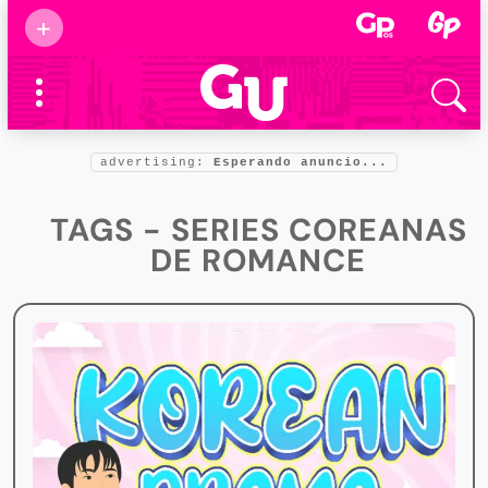
Suscribirse
+
Eventos
Supermamás
2025
Marcas de
confianza
2025
advertising:
Esperando anuncio...
Foro salud
2025
TAGS - SERIES COREANAS
DE ROMANCE