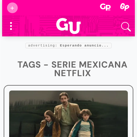
Suscribirse
+
Eventos
Supermamás
2025
Marcas de
confianza
2025
advertising:
Esperando anuncio...
Foro salud
2025
TAGS - SERIE MEXICANA
NETFLIX