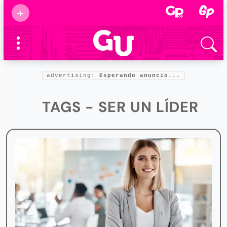
Suscribirse
+
Eventos
Supermamás
2025
Marcas de
confianza
2025
advertising:
Esperando anuncio...
Foro salud
2025
TAGS - SER UN LÍDER