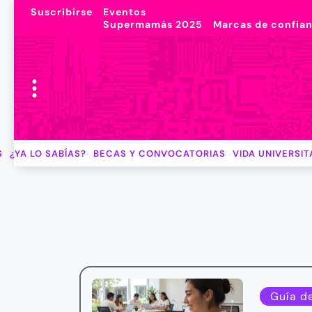
Suscribirse
Eventos
Supermamás 2025
Marcas de confia
S
¿YA LO SABÍAS?
BECAS Y CONVOCATORIAS
VIDA UNIVERSIT
Guía d