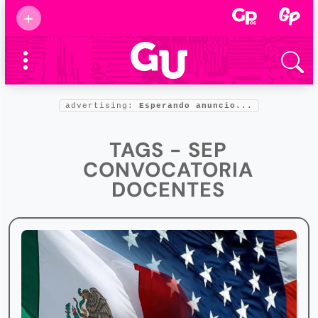
Suscribirse
+
Eventos
Supermamás
2025
Marcas de
confianza
2025
advertising:
Esperando anuncio...
Foro salud
2025
TAGS - SEP
CONVOCATORIA
DOCENTES