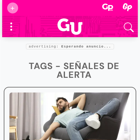
Suscribirse
+
Eventos
Supermamás
2025
Marcas de
confianza
2025
advertising:
Esperando anuncio...
Foro salud
2025
TAGS - SEÑALES DE
ALERTA