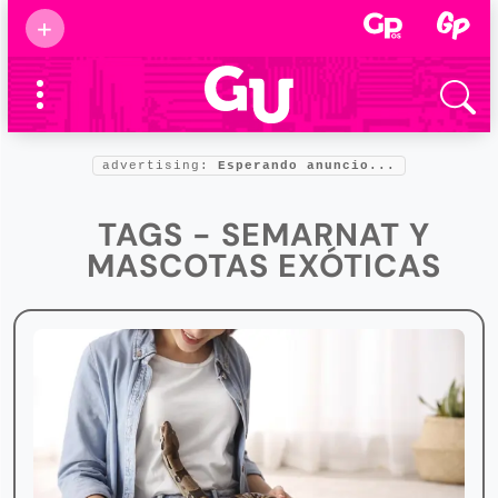
Suscribirse
+
Eventos
Supermamás
2025
Marcas de
confianza
2025
advertising:
Esperando anuncio...
Foro salud
2025
TAGS - SEMARNAT Y
MASCOTAS EXÓTICAS