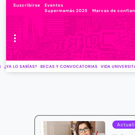
Suscribirse
Eventos
Supermamás 2025
Marcas de confia
S
¿YA LO SABÍAS?
BECAS Y CONVOCATORIAS
VIDA UNIVERSIT
Actual