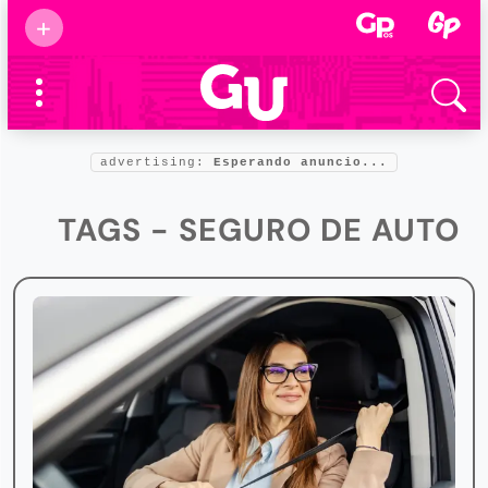
Suscribirse
+
Eventos
Supermamás
2025
Marcas de
confianza
2025
advertising:
Esperando anuncio...
Foro salud
2025
TAGS - SEGURO DE AUTO