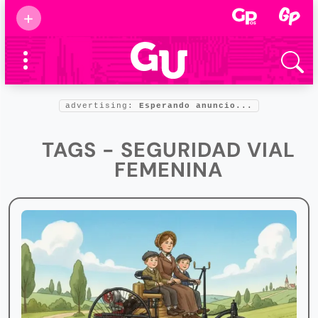
Suscribirse
+
Eventos
Supermamás
2025
Marcas de
confianza
2025
advertising:
Esperando anuncio...
Foro salud
2025
TAGS - SEGURIDAD VIAL
FEMENINA