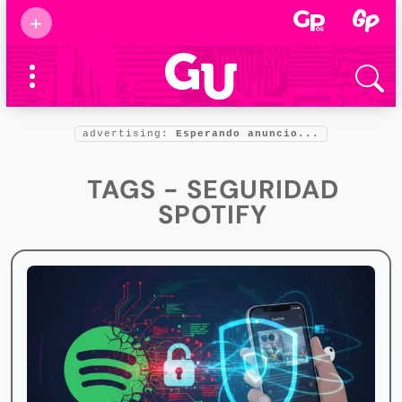
Suscribirse
+
Eventos
Supermamás
2025
Marcas de
confianza
2025
advertising:
Esperando anuncio...
Foro salud
2025
TAGS - SEGURIDAD
SPOTIFY