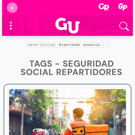
Suscribirse
+
Eventos
Supermamás
2025
Marcas de
confianza
2025
advertising:
Esperando anuncio...
Foro salud
2025
TAGS - SEGURIDAD
SOCIAL REPARTIDORES