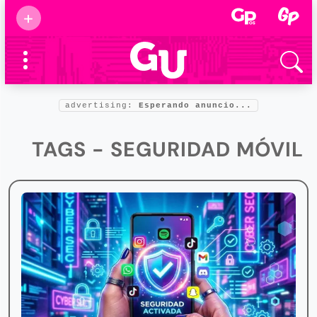
Suscribirse
+
Eventos
Supermamás
2025
Marcas de
confianza
2025
advertising:
Esperando anuncio...
Foro salud
2025
TAGS - SEGURIDAD MÓVIL