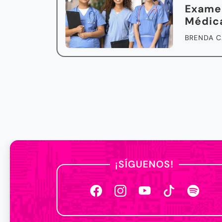
Examen
Médica
BRENDA C
¡SÍGUENOS!