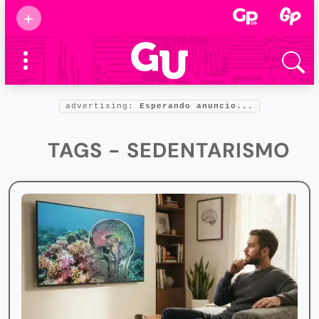
Suscribirse
+
Eventos
Supermamás
2025
Marcas de
confianza
2025
advertising:
Esperando anuncio...
Foro salud
2025
TAGS - SEDENTARISMO