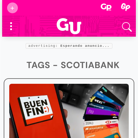
Suscribirse
+
Eventos
Supermamás
2025
Marcas de
confianza
2025
advertising:
Esperando anuncio...
Foro salud
2025
TAGS - SCOTIABANK