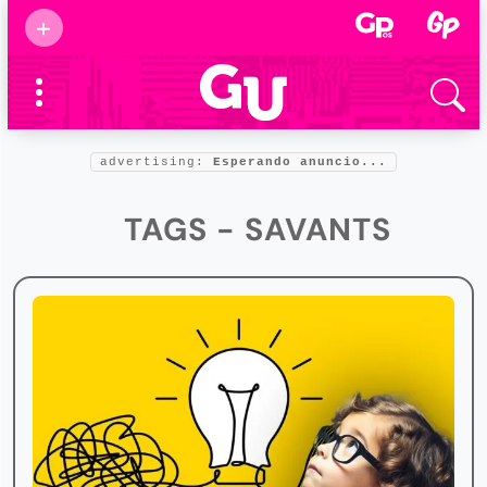
Suscribirse
+
Eventos
Supermamás
2025
Marcas de
confianza
2025
advertising:
Esperando anuncio...
Foro salud
2025
TAGS - SAVANTS