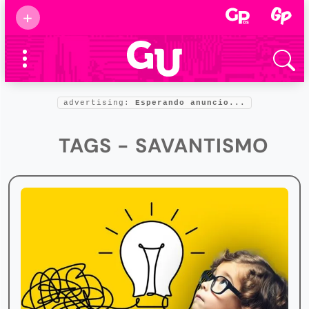
Suscribirse
+
Eventos
Supermamás
2025
Marcas de
confianza
2025
advertising:
Esperando anuncio...
Foro salud
2025
TAGS - SAVANTISMO