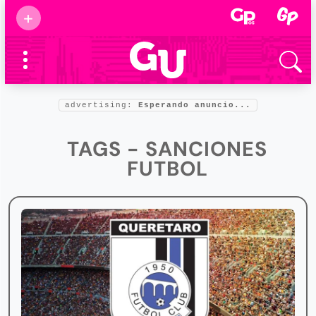
Suscribirse
+
Eventos
Supermamás
2025
Marcas de
confianza
2025
advertising:
Esperando anuncio...
Foro salud
2025
TAGS - SANCIONES
FUTBOL