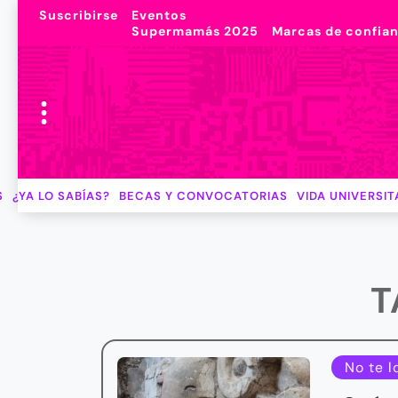
Suscribirse
Eventos
Supermamás 2025
Marcas de confia
S
¿YA LO SABÍAS?
BECAS Y CONVOCATORIAS
VIDA UNIVERSIT
T
No te l