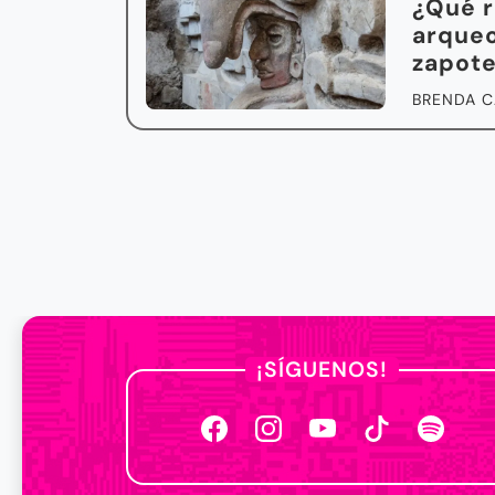
¿Qué r
arqueo
zapot
BRENDA C
¡SÍGUENOS!