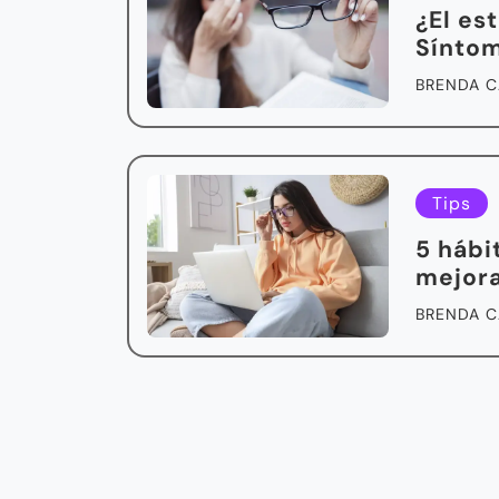
¿El es
Síntom
BRENDA C
Tips
5 hábi
mejora
BRENDA C