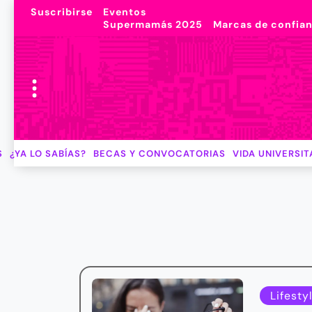
Suscribirse
Eventos
Supermamás 2025
Marcas de confia
S
¿YA LO SABÍAS?
BECAS Y CONVOCATORIAS
VIDA UNIVERSIT
Lifesty