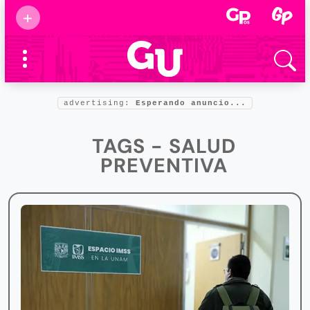
Suscribirse
+
Eventos
Supermamás
2025
Marcas de
confianza
2025
advertising:
Esperando anuncio...
Foro salud
2025
TAGS - SALUD
PREVENTIVA