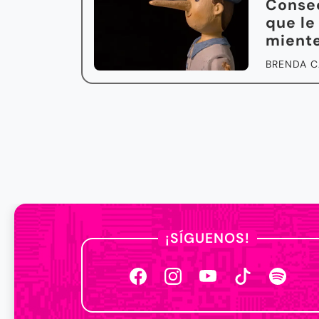
Consec
que le
mient
BRENDA C
¡SÍGUENOS!