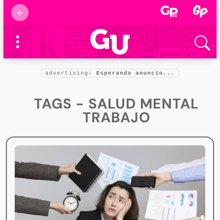
Suscribirse
+
Eventos
Supermamás
2025
Marcas de
confianza
2025
advertising:
Esperando anuncio...
Foro salud
2025
TAGS - SALUD MENTAL
TRABAJO