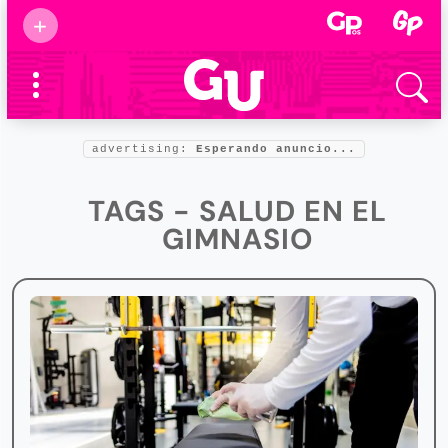
Suscribirse
+
Eventos
Supermamás
2025
Marcas de
confianza
2025
advertising:
Esperando anuncio...
Foro salud
2025
TAGS - SALUD EN EL
GIMNASIO