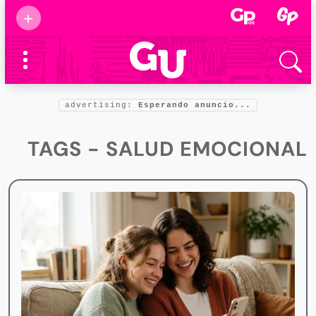
Suscribirse
+
Eventos
Supermamás
2025
Marcas de
confianza
2025
advertising:
Esperando anuncio...
Foro salud
2025
TAGS - SALUD EMOCIONAL