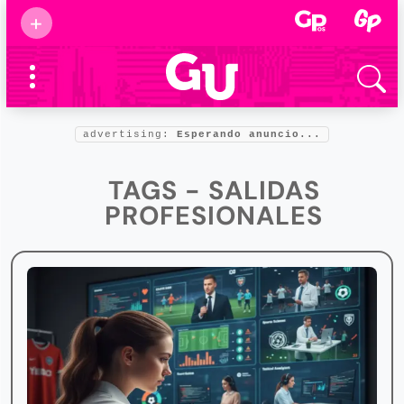
Suscribirse
+
Eventos
Supermamás
2025
Marcas de
confianza
2025
advertising:
Esperando anuncio...
Foro salud
2025
TAGS - SALIDAS
PROFESIONALES