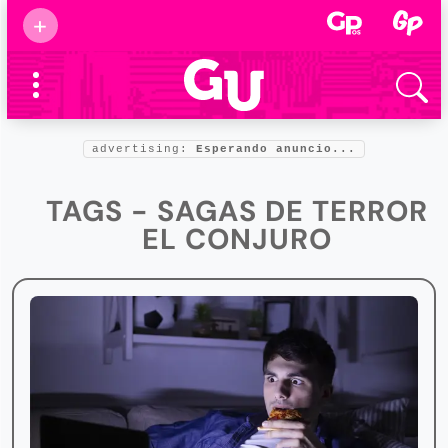
Suscribirse
+
Eventos
Supermamás
2025
Marcas de
confianza
2025
advertising:
Esperando anuncio...
Foro salud
2025
TAGS - SAGAS DE TERROR
EL CONJURO