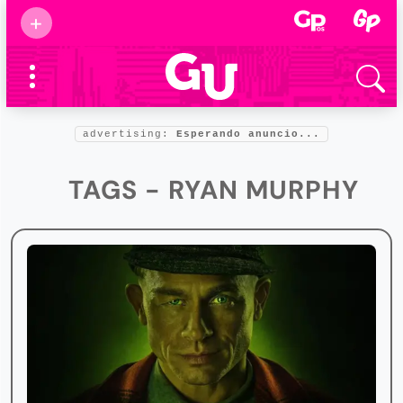
Suscribirse
+
Eventos
Supermamás
2025
Marcas de
confianza
2025
advertising:
Esperando anuncio...
Foro salud
2025
TAGS - RYAN MURPHY