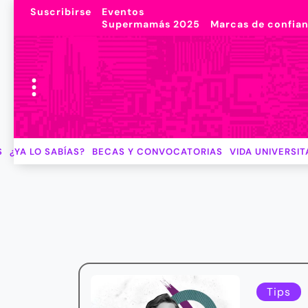
Suscribirse
Eventos
Supermamás 2025
Marcas de confia
S
¿YA LO SABÍAS?
BECAS Y CONVOCATORIAS
VIDA UNIVERSIT
Tips