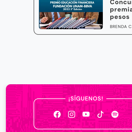
Concu
premia
pesos
BRENDA C
¡SÍGUENOS!