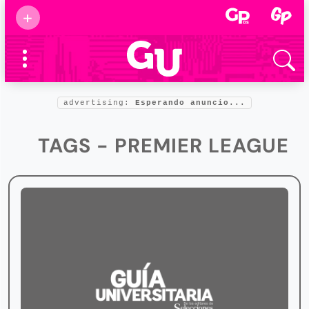
Suscribirse
+
Eventos
Supermamás
2025
Marcas de
confianza
2025
advertising:
Esperando anuncio...
Foro salud
2025
TAGS - PREMIER LEAGUE