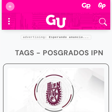
Suscribirse
+
Eventos
Supermamás
2025
Marcas de
confianza
2025
advertising:
Esperando anuncio...
Foro salud
2025
TAGS - POSGRADOS IPN