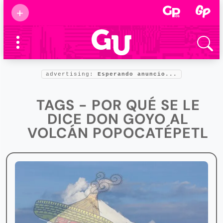
Suscribirse
+
Eventos
Supermamás
2025
Marcas de
confianza
2025
advertising:
Esperando anuncio...
Foro salud
2025
TAGS - POR QUÉ SE LE
DICE DON GOYO AL
VOLCÁN POPOCATÉPETL