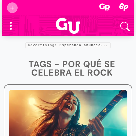
Suscribirse
+
Eventos
Supermamás
2025
Marcas de
confianza
2025
advertising:
Esperando anuncio...
Foro salud
2025
TAGS - POR QUÉ SE
CELEBRA EL ROCK