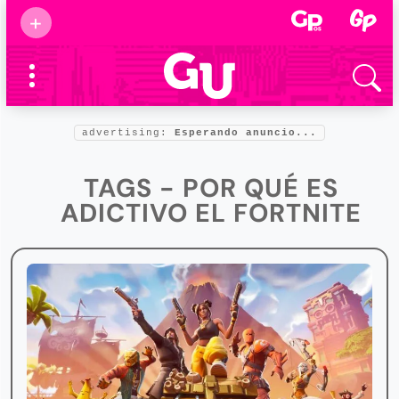
Suscribirse
+
Eventos
Supermamás
2025
Marcas de
confianza
2025
advertising:
Esperando anuncio...
Foro salud
2025
TAGS - POR QUÉ ES
ADICTIVO EL FORTNITE